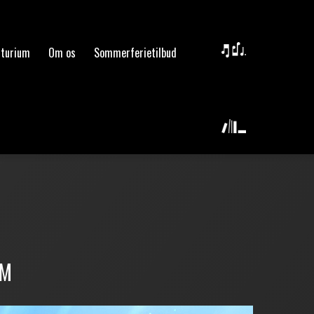
lturium
Om os
Sommerferietilbud