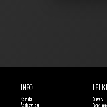
INFO
LEJ 
Kontakt
Erhverv
Åbningstider
Foreninge