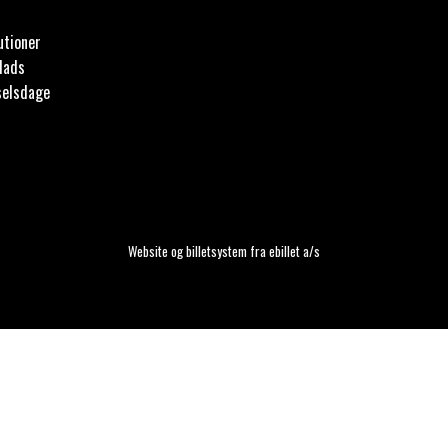
utioner
lads
selsdage
Website og billetsystem fra ebillet a/s